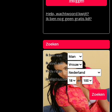
Inloggen
Help, wachtwoord kwijt!?
Ik ben nog geen gratis lid!?
Zoeken
Ik ben een
Ik zoek een
In de regio
leeftijd tussen
en
Zoeken