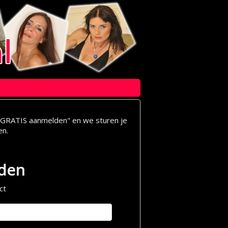
op "GRATIS aanmelden" en we sturen je
en.
lden
ct