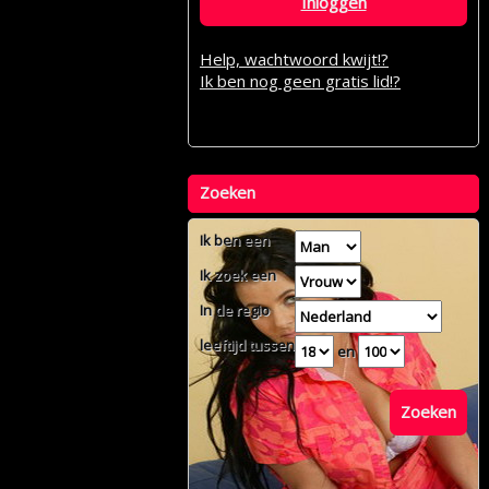
Inloggen
Help, wachtwoord kwijt!?
Ik ben nog geen gratis lid!?
Zoeken
Ik ben een
Ik zoek een
In de regio
leeftijd tussen
en
Zoeken