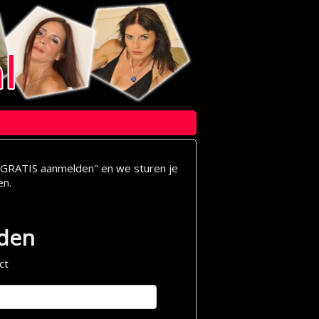
op "GRATIS aanmelden" en we sturen je
en.
lden
ct