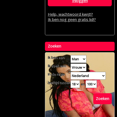
Inloggen
Help, wachtwoord kwijt!?
Ik ben nog geen gratis lid!?
Zoeken
Ik ben een
Ik zoek een
In de regio
leeftijd tussen
en
Zoeken