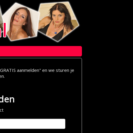
op "GRATIS aanmelden" en we sturen je
en.
lden
ct