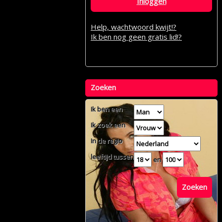
Inloggen
Help, wachtwoord kwijt!?
Ik ben nog geen gratis lid!?
Zoeken
Ik ben een
Ik zoek een
In de regio
leeftijd tussen
en
Zoeken