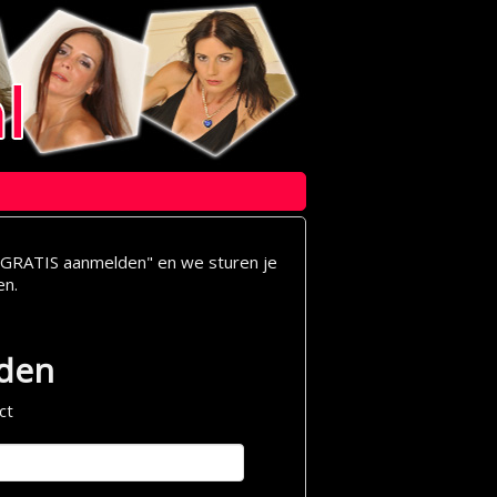
op "GRATIS aanmelden" en we sturen je
en.
lden
ct