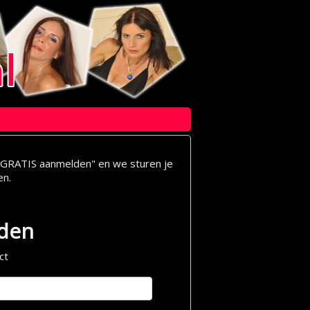
op "GRATIS aanmelden" en we sturen je
en.
lden
ct