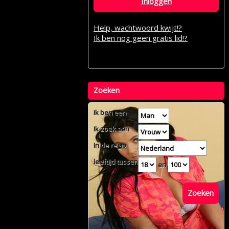
Inloggen
Help, wachtwoord kwijt!?
Ik ben nog geen gratis lid!?
Zoeken
Ik ben een
Ik zoek een
In de regio
leeftijd tussen
en
Zoeken