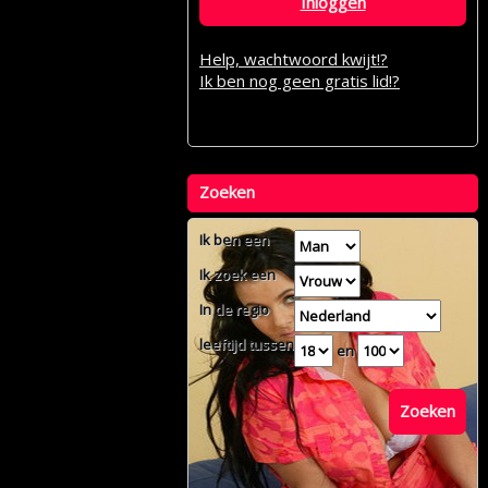
Inloggen
Help, wachtwoord kwijt!?
Ik ben nog geen gratis lid!?
Zoeken
Ik ben een
Ik zoek een
In de regio
leeftijd tussen
en
Zoeken