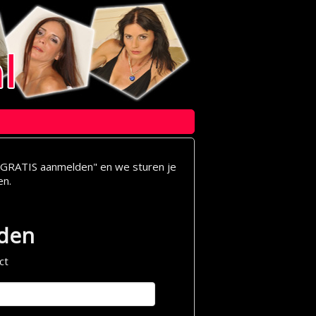
op "GRATIS aanmelden" en we sturen je
en.
lden
ct