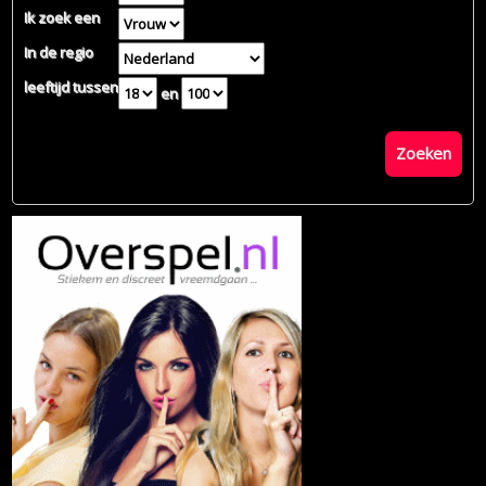
Ik zoek een
In de regio
leeftijd tussen
en
Zoeken