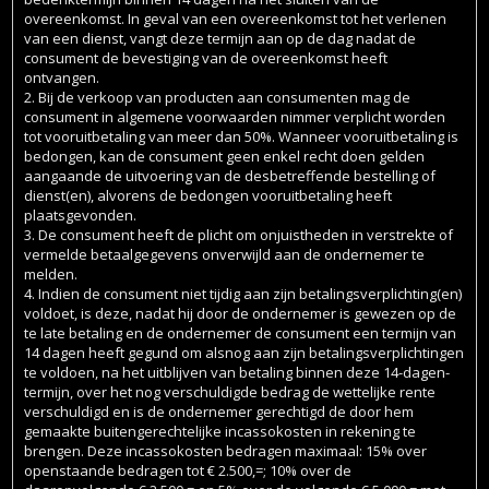
overeenkomst. In geval van een overeenkomst tot het verlenen
van een dienst, vangt deze termijn aan op de dag nadat de
consument de bevestiging van de overeenkomst heeft
ontvangen.
2. Bij de verkoop van producten aan consumenten mag de
consument in algemene voorwaarden nimmer verplicht worden
tot vooruitbetaling van meer dan 50%. Wanneer vooruitbetaling is
bedongen, kan de consument geen enkel recht doen gelden
aangaande de uitvoering van de desbetreffende bestelling of
dienst(en), alvorens de bedongen vooruitbetaling heeft
plaatsgevonden.
3. De consument heeft de plicht om onjuistheden in verstrekte of
vermelde betaalgegevens onverwijld aan de ondernemer te
melden.
4. Indien de consument niet tijdig aan zijn betalingsverplichting(en)
voldoet, is deze, nadat hij door de ondernemer is gewezen op de
te late betaling en de ondernemer de consument een termijn van
14 dagen heeft gegund om alsnog aan zijn betalingsverplichtingen
te voldoen, na het uitblijven van betaling binnen deze 14-dagen-
termijn, over het nog verschuldigde bedrag de wettelijke rente
verschuldigd en is de ondernemer gerechtigd de door hem
gemaakte buitengerechtelijke incassokosten in rekening te
brengen. Deze incassokosten bedragen maximaal: 15% over
openstaande bedragen tot € 2.500,=; 10% over de