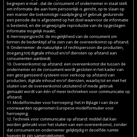
begrepen e-mail - dat de consument of ondernemer in staat stelt
om informatie die aan hem persoonlijk is gericht, op te slaan op
een manier die toekomstige raadpleging of gebruik gedurende
een periode die is afgestemd op het doel waarvoor de informatie
is bestemd, en die ongewijzigde reproductie van de opgeslagen
informatie mogelijk maakt;
8. Herroepingsrecht: de mogelijkheid van de consument om
binnen de bedenktijd af te zien van de overeenkomst op afstand;
9. Ondernemer: de natuurlijke of rechtspersoon die producten,
(toegang tot) digitale inhoud en/of diensten op afstand aan
consumenten aanbiedt;
10. Overeenkomst op afstand: een overeenkomst die tussen de
ondernemer en de consument wordt gesloten in het kader van
een georganiseerd systeem voor verkoop op afstand van
producten, digitale inhoud en/of diensten, waarbij tot en met het
sluiten van de overeenkomst uitsluitend of mede gebruik
gemaakt wordt van één of meer technieken voor communicatie op
afstand;
11. Modelformulier voor herroeping: het in Bijlage I van deze
voorwaarden opgenomen Europese modelformulier voor
herroeping;
12. Techniek voor communicatie op afstand: middel dat kan
worden gebruikt voor het sluiten van een overeenkomst, zonder
dat consument en ondernemer gelijktijdig in dezelfde ruimte
hoeven te zijn samengekomen.