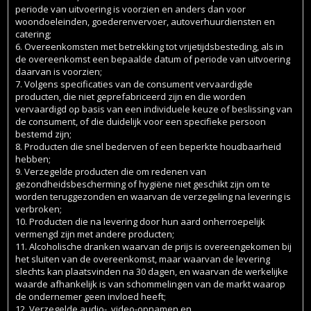
periode van uitvoering is voorzien en anders dan voor
woondoeleinden, goederenvervoer, autoverhuurdiensten en
catering;
6. Overeenkomsten met betrekking tot vrijetijdsbesteding, als in
de overeenkomst een bepaalde datum of periode van uitvoering
daarvan is voorzien;
7. Volgens specificaties van de consument vervaardigde
producten, die niet geprefabriceerd zijn en die worden
vervaardigd op basis van een individuele keuze of beslissing van
de consument, of die duidelijk voor een specifieke persoon
bestemd zijn;
8. Producten die snel bederven of een beperkte houdbaarheid
hebben;
9. Verzegelde producten die om redenen van
gezondheidsbescherming of hygiëne niet geschikt zijn om te
worden teruggezonden en waarvan de verzegeling na levering is
verbroken;
10. Producten die na levering door hun aard onherroepelijk
vermengd zijn met andere producten;
11. Alcoholische dranken waarvan de prijs is overeengekomen bij
het sluiten van de overeenkomst, maar waarvan de levering
slechts kan plaatsvinden na 30 dagen, en waarvan de werkelijke
waarde afhankelijk is van schommelingen van de markt waarop
de ondernemer geen invloed heeft;
12. Verzegelde audio-, video-opnamen en