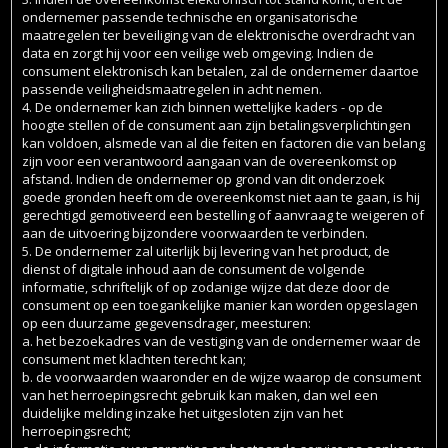
ondernemer passende technische en organisatorische
maatregelen ter beveiliging van de elektronische overdracht van
data en zorgt hij voor een veilige web omgeving. Indien de
consument elektronisch kan betalen, zal de ondernemer daartoe
passende veiligheidsmaatregelen in acht nemen.
4. De ondernemer kan zich binnen wettelijke kaders - op de
hoogte stellen of de consument aan zijn betalingsverplichtingen
kan voldoen, alsmede van al die feiten en factoren die van belang
zijn voor een verantwoord aangaan van de overeenkomst op
afstand. Indien de ondernemer op grond van dit onderzoek
goede gronden heeft om de overeenkomst niet aan te gaan, is hij
gerechtigd gemotiveerd een bestelling of aanvraag te weigeren of
aan de uitvoering bijzondere voorwaarden te verbinden.
5. De ondernemer zal uiterlijk bij levering van het product, de
dienst of digitale inhoud aan de consument de volgende
informatie, schriftelijk of op zodanige wijze dat deze door de
consument op een toegankelijke manier kan worden opgeslagen
op een duurzame gegevensdrager, meesturen:
a. het bezoekadres van de vestiging van de ondernemer waar de
consument met klachten terecht kan;
b. de voorwaarden waaronder en de wijze waarop de consument
van het herroepingsrecht gebruik kan maken, dan wel een
duidelijke melding inzake het uitgesloten zijn van het
herroepingsrecht;