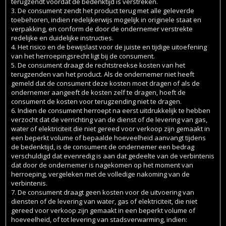
terugzendt voordat de bedenktijd is verstreken.
3. De consument zendt het product terug met alle geleverde
toebehoren, indien redelijkerwijs mogelijk in originele staat en
verpakking, en conform de door de ondernemer verstrekte
redelijke en duidelijke instructies.
4. Het risico en de bewijslast voor de juiste en tijdige uitoefening
van het herroepingsrecht ligt bij de consument.
5. De consument draagt de rechtstreekse kosten van het
terugzenden van het product. Als de ondernemer niet heeft
gemeld dat de consument deze kosten moet dragen of als de
ondernemer aangeeft de kosten zelf te dragen, hoeft de
consument de kosten voor terugzending niet te dragen.
6. Indien de consument herroept na eerst uitdrukkelijk te hebben
verzocht dat de verrichting van de dienst of de levering van gas,
water of elektriciteit die niet gereed voor verkoop zijn gemaakt in
een beperkt volume of bepaalde hoeveelheid aanvangt tijdens
de bedenktijd, is de consument de ondernemer een bedrag
verschuldigd dat evenredig is aan dat gedeelte van de verbintenis
dat door de ondernemer is nagekomen op het moment van
herroeping, vergeleken met de volledige nakoming van de
verbintenis.
7. De consument draagt geen kosten voor de uitvoering van
diensten of de levering van water, gas of elektriciteit, die niet
gereed voor verkoop zijn gemaakt in een beperkt volume of
hoeveelheid, of tot levering van stadsverwarming, indien: