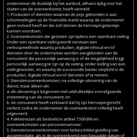
ondernemer dit duidelijk bij het aanbod, althans tijdig voor het
sluiten van de overeenkomst, heeft vermeld:
1. Producten of diensten waarvan de prijs gebonden is aan
schommelingen op de financiële markt waarop de ondernemer
geen invloed heeft en die zich binnen de herroepingstermijn
kunnen voordoen;
2. Overeenkomsten die gesloten zijn tijdens een openbare veiling.
Onder een openbare veiling wordt verstaan een
verkoopmethode waarbij producten, digitale inhoud en/of
diensten door de ondernemer worden aangeboden aan de
consument die persoonlijk aanwezig is of de mogelijkheid krijgt
persoonlijk aanwezig te zijn op de veiling, onder leiding van een
veilingmeester, en waarbij de succesvolle bieder verplicht is de
producten, digitale inhoud en/of diensten af te nemen;
3. Dienstenovereenkomsten, na volledige uitvoering van de
dienst, maar alleen als:
a. de uitvoering is begonnen met uitdrukkelijke voorafgaande
instemming van de consument; en
b. de consument heeft verklaard dat hij zijn herroepingsrecht
verliest zodra de ondernemer de overeenkomst volledig heeft
uitgevoerd;
4. Pakketreizen als bedoeld in artikel 7:500 BW en
overeenkomsten van personenvervoer;
5. Dienstenovereenkomsten voor terbeschikkingstelling van
accommodatie, als in de overeenkomst een bepaalde datum of