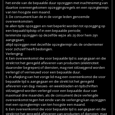
het einde van de bepaalde duur opzeggen met inachtneming van
daartoe overeengekomen opzeggingsregels en een opzegtermijn
van ten hoogste een maand.
3. De consument kan de in de vorige leden genoemde
overeenkomsten:
te allen tijde opzeggen en niet beperkt worden tot opzegging op
een bepaald tijdstip of in een bepaalde periode;
tenminste opzeggen op dezelfde wijze als zij door hem zijn
aangegaan;
altijd opzeggen met dezelfde opzegtermijn als de ondernemer
voor zichzelf heeft bedongen.
Verlenging:
4. Een overeenkomst die voor bepaalde tijd is aangegaan en die
strekt tot het geregeld afleveren van producten (elektriciteit
daaronder begrepen) of diensten, mag niet stilzwijgend worden
verlengd of vernieuwd voor een bepaalde duur.
5. In afwijking van het vorige lid mag een overeenkomst die voor
bepaalde tijd is aangegaan en die strekt tot het geregeld
afleveren van dag- nieuws- en weekbladen en tijdschriften
stilzwijgend worden verlengd voor een bepaalde duur van
maximaal drie maanden, als de consument deze verlengde
overeenkomst tegen het einde van de verlenging kan opzeggen
met een opzegtermijn van ten hoogste een maand.
6. Een overeenkomst die voor bepaalde tijd is aangegaan en die
strekt tot het geregeld afleveren van producten of diensten, mag