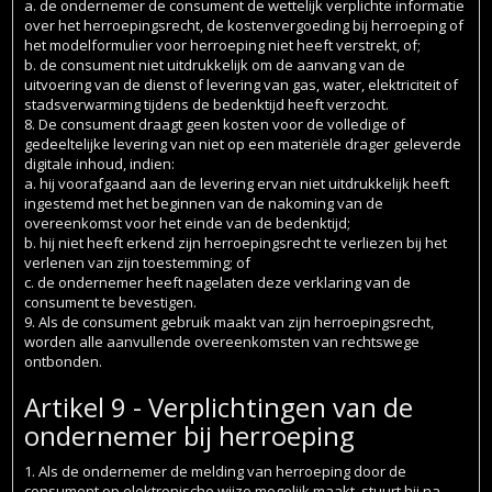
a. de ondernemer de consument de wettelijk verplichte informatie
over het herroepingsrecht, de kostenvergoeding bij herroeping of
het modelformulier voor herroeping niet heeft verstrekt, of;
b. de consument niet uitdrukkelijk om de aanvang van de
uitvoering van de dienst of levering van gas, water, elektriciteit of
stadsverwarming tijdens de bedenktijd heeft verzocht.
8. De consument draagt geen kosten voor de volledige of
gedeeltelijke levering van niet op een materiële drager geleverde
digitale inhoud, indien:
a. hij voorafgaand aan de levering ervan niet uitdrukkelijk heeft
ingestemd met het beginnen van de nakoming van de
overeenkomst voor het einde van de bedenktijd;
b. hij niet heeft erkend zijn herroepingsrecht te verliezen bij het
verlenen van zijn toestemming; of
c. de ondernemer heeft nagelaten deze verklaring van de
consument te bevestigen.
9. Als de consument gebruik maakt van zijn herroepingsrecht,
worden alle aanvullende overeenkomsten van rechtswege
ontbonden.
Artikel 9 - Verplichtingen van de
ondernemer bij herroeping
1. Als de ondernemer de melding van herroeping door de
consument op elektronische wijze mogelijk maakt, stuurt hij na