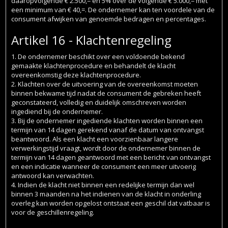
daaropvolgende € 2.500,= en 5% over de volgende € 5.000,= met
een minimum van € 40,=. De ondernemer kan ten voordele van de
consument afwijken van genoemde bedragen en percentages.
Artikel 16 - Klachtenregeling
1. De ondernemer beschikt over een voldoende bekend
gemaakte klachtenprocedure en behandelt de klacht
overeenkomstig deze klachtenprocedure.
2. Klachten over de uitvoering van de overeenkomst moeten
binnen bekwame tijd nadat de consument de gebreken heeft
geconstateerd, volledig en duidelijk omschreven worden
ingediend bij de ondernemer.
3. Bij de ondernemer ingediende klachten worden binnen een
termijn van 14 dagen gerekend vanaf de datum van ontvangst
beantwoord. Als een klacht een voorzienbaar langere
verwerkingstijd vraagt, wordt door de ondernemer binnen de
termijn van 14 dagen geantwoord met een bericht van ontvangst
en een indicatie wanneer de consument een meer uitvoerig
antwoord kan verwachten.
4. Indien de klacht niet binnen een redelijke termijn dan wel
binnen 3 maanden na het indienen van de klacht in onderling
overleg kan worden opgelost ontstaat een geschil dat vatbaar is
voor de geschillenregeling.