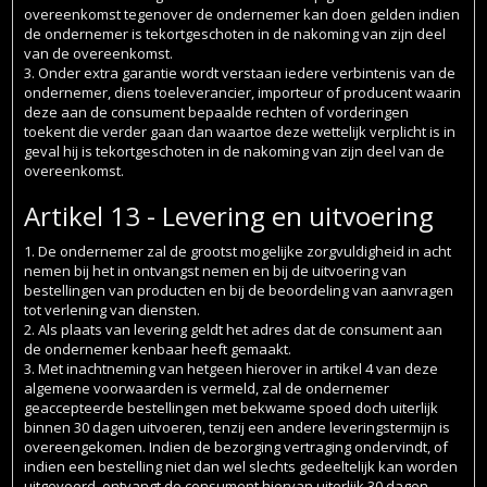
overeenkomst tegenover de ondernemer kan doen gelden indien
de ondernemer is tekortgeschoten in de nakoming van zijn deel
van de overeenkomst.
3. Onder extra garantie wordt verstaan iedere verbintenis van de
ondernemer, diens toeleverancier, importeur of producent waarin
deze aan de consument bepaalde rechten of vorderingen
toekent die verder gaan dan waartoe deze wettelijk verplicht is in
geval hij is tekortgeschoten in de nakoming van zijn deel van de
overeenkomst.
Artikel 13 - Levering en uitvoering
1. De ondernemer zal de grootst mogelijke zorgvuldigheid in acht
nemen bij het in ontvangst nemen en bij de uitvoering van
bestellingen van producten en bij de beoordeling van aanvragen
tot verlening van diensten.
2. Als plaats van levering geldt het adres dat de consument aan
de ondernemer kenbaar heeft gemaakt.
3. Met inachtneming van hetgeen hierover in artikel 4 van deze
algemene voorwaarden is vermeld, zal de ondernemer
geaccepteerde bestellingen met bekwame spoed doch uiterlijk
binnen 30 dagen uitvoeren, tenzij een andere leveringstermijn is
overeengekomen. Indien de bezorging vertraging ondervindt, of
indien een bestelling niet dan wel slechts gedeeltelijk kan worden
uitgevoerd, ontvangt de consument hiervan uiterlijk 30 dagen