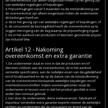
de overeenkomst zijn alleen toegestaan indien zij het gevolg zijn
van wettelijke regelingen of bepalingen.
4. Prijsverhogingen vanaf 3 maanden na de totstandkoming van
de overeenkomst zijn alleen toegestaan indien de ondernemer
dit bedongen heeft en:
a. deze het gevolg zijn van wettelijke regelingen of bepalingen; of
b. de consument de bevoegdheid heeft de overeenkomst op te
zeggen met ingang van de dag waarop de prijsverhoging ingaat.
5. De in het aanbod van producten of diensten genoemde prijzen
zijn inclusief btw.
Artikel 12 - Nakoming
overeenkomst en extra garantie
1. De ondernemer staat er voor in dat de producten en/of
diensten voldoen aan de overeenkomst, de in het aanbod
vermelde specificaties, aan de redelijke eisen van deugdelijkheid
en/of bruikbaarheid en de op de datum van de totstandkoming
van de overeenkomst bestaande wettelijke bepalingen en/of
overheidsvoorschriften. Indien overeengekomen staat de
ondernemer er tevens voor in dat het product geschikt is voor
ander dan normaal gebruik.
2. Een door de ondernemer, diens toeleverancier, fabrikant of
importeur verstrekte extra garantie beperkt nimmer de wettelijke
rechten en vorderingen die de consument op grond van de