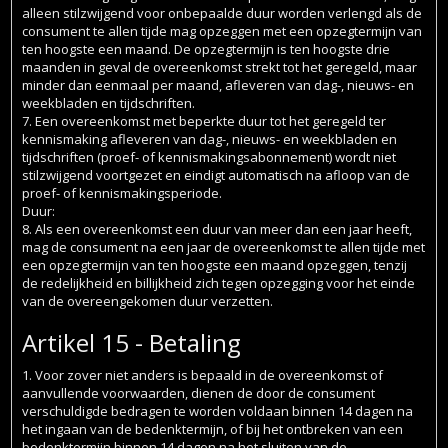
alleen stilzwijgend voor onbepaalde duur worden verlengd als de
consument te allen tijde mag opzeggen met een opzegtermijn van
ten hoogste een maand. De opzegtermijn is ten hoogste drie
maanden in geval de overeenkomst strekt tot het geregeld, maar
minder dan eenmaal per maand, afleveren van dag-, nieuws- en
weekbladen en tijdschriften.
7. Een overeenkomst met beperkte duur tot het geregeld ter
kennismaking afleveren van dag-, nieuws- en weekbladen en
tijdschriften (proef- of kennismakingsabonnement) wordt niet
stilzwijgend voortgezet en eindigt automatisch na afloop van de
proef- of kennismakingsperiode.
Duur:
8. Als een overeenkomst een duur van meer dan een jaar heeft,
mag de consument na een jaar de overeenkomst te allen tijde met
een opzegtermijn van ten hoogste een maand opzeggen, tenzij
de redelijkheid en billijkheid zich tegen opzegging voor het einde
van de overeengekomen duur verzetten.
Artikel 15 - Betaling
1. Voor zover niet anders is bepaald in de overeenkomst of
aanvullende voorwaarden, dienen de door de consument
verschuldigde bedragen te worden voldaan binnen 14 dagen na
het ingaan van de bedenktermijn, of bij het ontbreken van een
bedenktermijn binnen 14 dagen na het sluiten van de