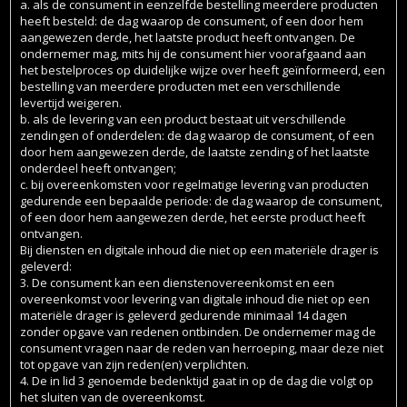
a. als de consument in eenzelfde bestelling meerdere producten
heeft besteld: de dag waarop de consument, of een door hem
aangewezen derde, het laatste product heeft ontvangen. De
ondernemer mag, mits hij de consument hier voorafgaand aan
het bestelproces op duidelijke wijze over heeft geïnformeerd, een
bestelling van meerdere producten met een verschillende
levertijd weigeren.
b. als de levering van een product bestaat uit verschillende
zendingen of onderdelen: de dag waarop de consument, of een
door hem aangewezen derde, de laatste zending of het laatste
onderdeel heeft ontvangen;
c. bij overeenkomsten voor regelmatige levering van producten
gedurende een bepaalde periode: de dag waarop de consument,
of een door hem aangewezen derde, het eerste product heeft
ontvangen.
Bij diensten en digitale inhoud die niet op een materiële drager is
geleverd:
3. De consument kan een dienstenovereenkomst en een
overeenkomst voor levering van digitale inhoud die niet op een
materiële drager is geleverd gedurende minimaal 14 dagen
zonder opgave van redenen ontbinden. De ondernemer mag de
consument vragen naar de reden van herroeping, maar deze niet
tot opgave van zijn reden(en) verplichten.
4. De in lid 3 genoemde bedenktijd gaat in op de dag die volgt op
het sluiten van de overeenkomst.