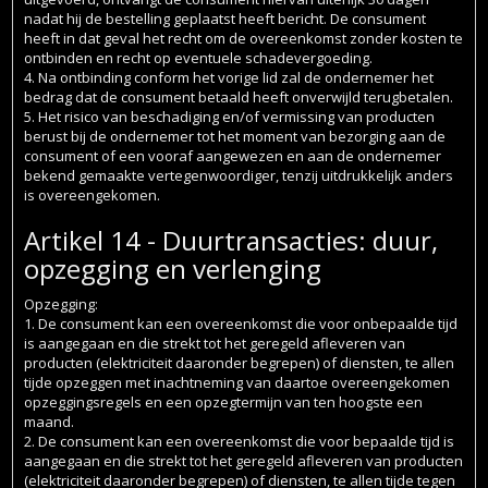
nadat hij de bestelling geplaatst heeft bericht. De consument
heeft in dat geval het recht om de overeenkomst zonder kosten te
ontbinden en recht op eventuele schadevergoeding.
4. Na ontbinding conform het vorige lid zal de ondernemer het
bedrag dat de consument betaald heeft onverwijld terugbetalen.
5. Het risico van beschadiging en/of vermissing van producten
berust bij de ondernemer tot het moment van bezorging aan de
consument of een vooraf aangewezen en aan de ondernemer
bekend gemaakte vertegenwoordiger, tenzij uitdrukkelijk anders
is overeengekomen.
Artikel 14 - Duurtransacties: duur,
opzegging en verlenging
Opzegging:
1. De consument kan een overeenkomst die voor onbepaalde tijd
is aangegaan en die strekt tot het geregeld afleveren van
producten (elektriciteit daaronder begrepen) of diensten, te allen
tijde opzeggen met inachtneming van daartoe overeengekomen
opzeggingsregels en een opzegtermijn van ten hoogste een
maand.
2. De consument kan een overeenkomst die voor bepaalde tijd is
aangegaan en die strekt tot het geregeld afleveren van producten
(elektriciteit daaronder begrepen) of diensten, te allen tijde tegen