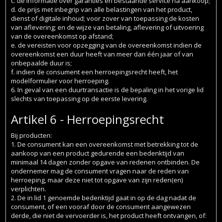
c. de informatie over garanties en bestaande service na aankoop;
d. de prijs met inbegrip van alle belastingen van het product,
dienst of digitale inhoud; voor zover van toepassing de kosten
van aflevering; en de wijze van betaling, aflevering of uitvoering
van de overeenkomst op afstand;
e. de vereisten voor opzegging van de overeenkomst indien de
overeenkomst een duur heeft van meer dan één jaar of van
onbepaalde duur is;
f. indien de consument een herroepingsrecht heeft, het
modelformulier voor herroeping.
6. In geval van een duurtransactie is de bepaling in het vorige lid
slechts van toepassing op de eerste levering.
Artikel 6 - Herroepingsrecht
Bij producten:
1. De consument kan een overeenkomst met betrekking tot de
aankoop van een product gedurende een bedenktijd van
minimaal 14 dagen zonder opgave van redenen ontbinden. De
ondernemer mag de consument vragen naar de reden van
herroeping, maar deze niet tot opgave van zijn reden(en)
verplichten.
2. De in lid 1 genoemde bedenktijd gaat in op de dag nadat de
consument, of een vooraf door de consument aangewezen
derde, die niet de vervoerder is, het product heeft ontvangen, of: